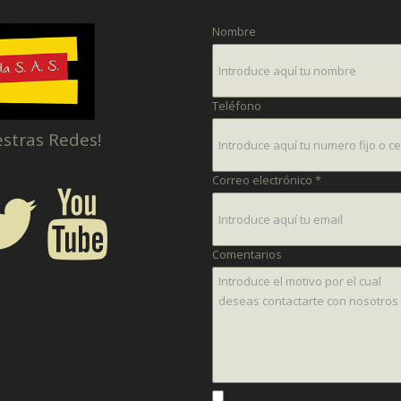
Nombre
Teléfono
estras Redes!
Correo electrónico *
Comentarios