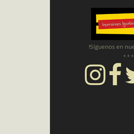
!Síguenos en nu
* * *