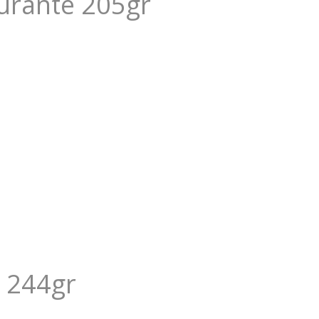
urante 205gr
 244gr