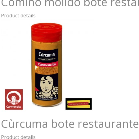
Comino molido bote resta
Product details
Cùrcuma bote restaurante
Product details