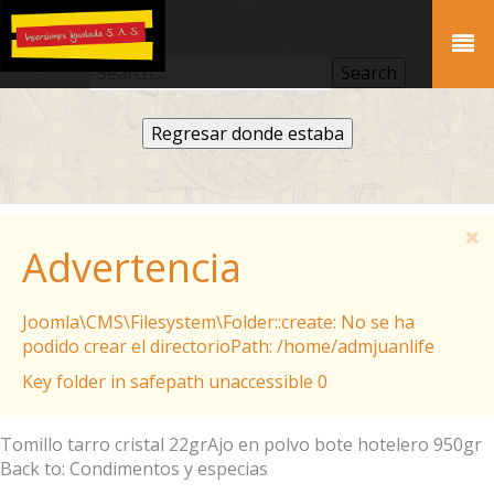
Regresar donde estaba
Advertencia
Joomla\CMS\Filesystem\Folder::create: No se ha
podido crear el directorioPath: /home/admjuanlife
Key folder in safepath unaccessible 0
Tomillo tarro cristal 22gr
Ajo en polvo bote hotelero 950gr
Back to: Condimentos y especias