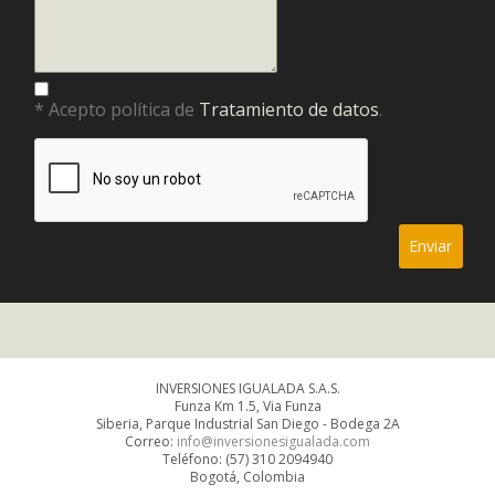
* Acepto política de
Tratamiento de datos
.
INVERSIONES IGUALADA S.A.S.
Funza Km 1.5, Via Funza
Siberia, Parque Industrial San Diego - Bodega 2A
Correo:
info@inversionesigualada.com
Teléfono: (57) 310 2094940
Bogotá, Colombia