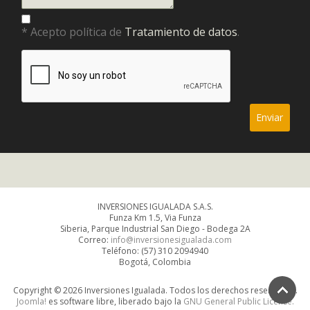
* Acepto política de
Tratamiento de datos
.
INVERSIONES IGUALADA S.A.S.
Funza Km 1.5, Via Funza
Siberia, Parque Industrial San Diego - Bodega 2A
Correo:
info@inversionesigualada.com
Teléfono: (57) 310 2094940
Bogotá, Colombia
Copyright © 2026 Inversiones Igualada. Todos los derechos reservados.
Joomla!
es software libre, liberado bajo la
GNU General Public License.