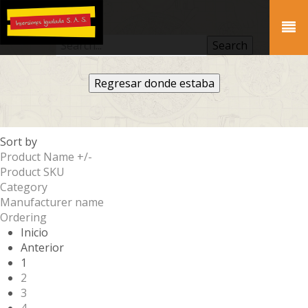
Regresar donde estaba
Sort by
Product Name +/-
Product SKU
Category
Manufacturer name
Ordering
Inicio
Anterior
1
2
3