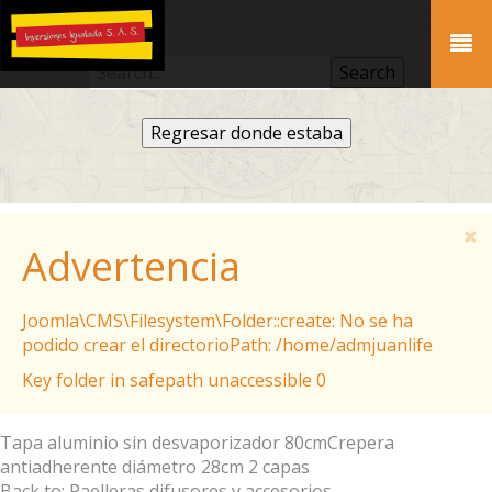
Regresar donde estaba
Advertencia
Joomla\CMS\Filesystem\Folder::create: No se ha
podido crear el directorioPath: /home/admjuanlife
Key folder in safepath unaccessible 0
Tapa aluminio sin desvaporizador 80cm
Crepera
antiadherente diámetro 28cm 2 capas
Back to: Paelleras difusores y accesorios