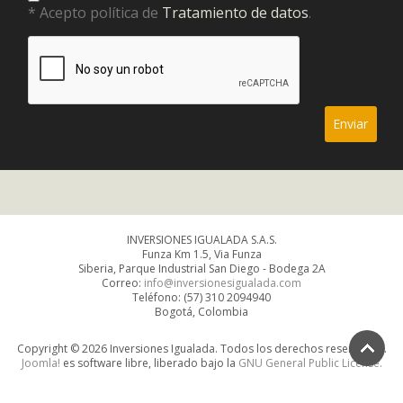
* Acepto política de
Tratamiento de datos
.
INVERSIONES IGUALADA S.A.S.
Funza Km 1.5, Via Funza
Siberia, Parque Industrial San Diego - Bodega 2A
Correo:
info@inversionesigualada.com
Teléfono: (57) 310 2094940
Bogotá, Colombia
Copyright © 2026 Inversiones Igualada. Todos los derechos reservados.
Joomla!
es software libre, liberado bajo la
GNU General Public License.