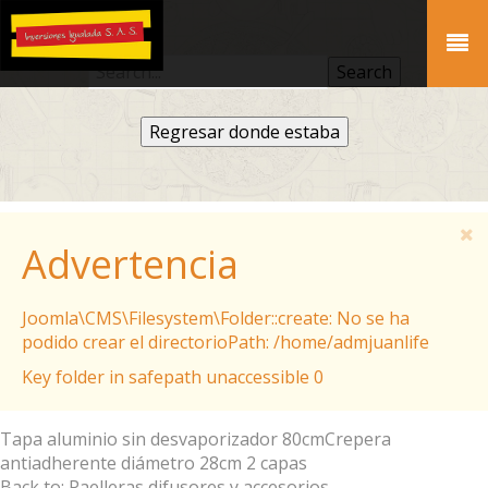
Regresar donde estaba
Advertencia
Joomla\CMS\Filesystem\Folder::create: No se ha
podido crear el directorioPath: /home/admjuanlife
Key folder in safepath unaccessible 0
Tapa aluminio sin desvaporizador 80cm
Crepera
antiadherente diámetro 28cm 2 capas
Back to: Paelleras difusores y accesorios