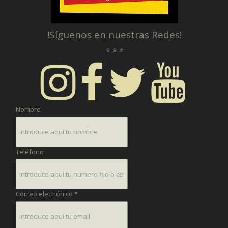
!Síguenos en nuestras Redes!
* * *
Nombre
Teléfono
Correo electrónico *