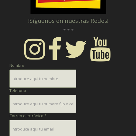
!Síguenos en nuestras Redes!
* * *
Nombre
Teléfono
Correo electrónico *