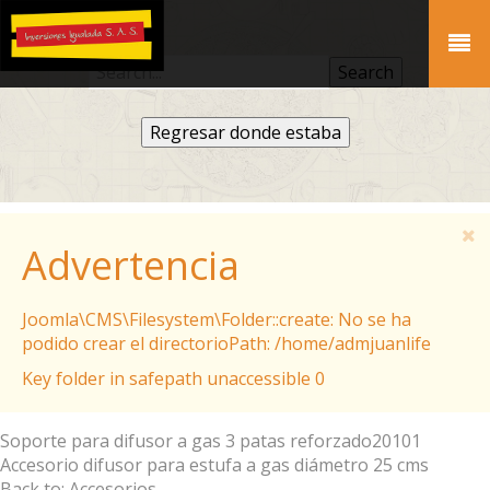
Regresar donde estaba
Advertencia
Joomla\CMS\Filesystem\Folder::create: No se ha
podido crear el directorioPath: /home/admjuanlife
Key folder in safepath unaccessible 0
Soporte para difusor a gas 3 patas reforzado
20101
Accesorio difusor para estufa a gas diámetro 25 cms
Back to: Accesorios