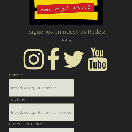
!Síguenos en nuestras Redes!
* * *
Nombre
Teléfono
Correo electrónico *