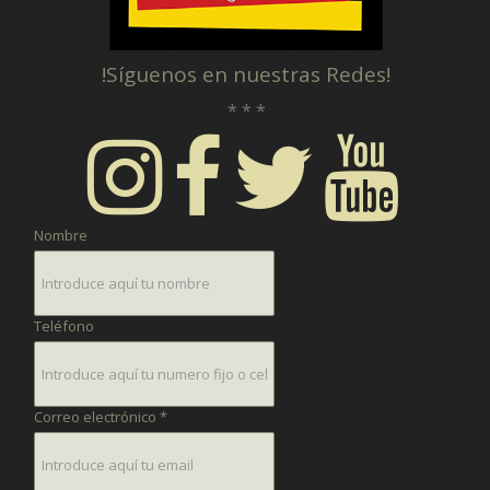
!Síguenos en nuestras Redes!
* * *
Nombre
Teléfono
Correo electrónico *