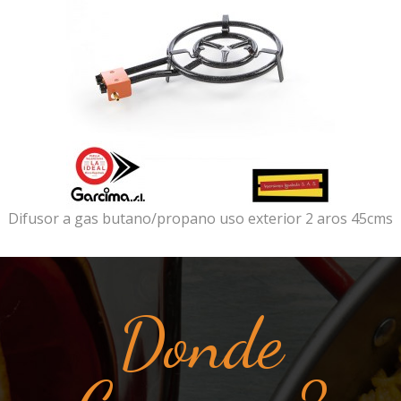
Difusor a gas butano/propano uso exterior 2 aros 45cms
Donde