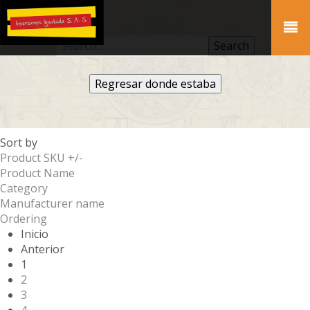
Regresar donde estaba
Sort by
Product SKU +/-
Product Name
Category
Manufacturer name
Ordering
Inicio
Anterior
1
2
3