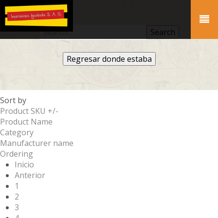
Regresar donde estaba
Sort by
Product SKU +/-
Product Name
Category
Manufacturer name
Ordering
Inicio
Anterior
1
2
3