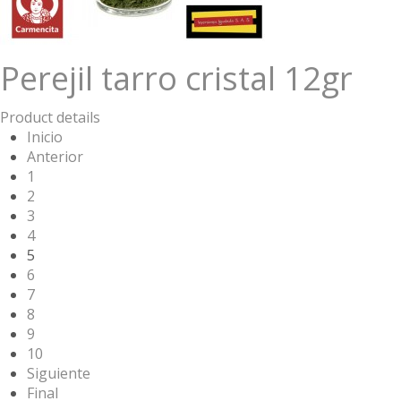
Perejil tarro cristal 12gr
Product details
Inicio
Anterior
1
2
3
4
5
6
7
8
9
10
Siguiente
Final