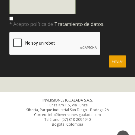
* Acepto política de
Tratamiento de datos
.
INVERSIONES IGUALADA S.A.S.
Funza Km 1.5, Via Funza
Siberia, Parque Industrial San Diego - Bodega 2A
Correo:
info@inversionesigualada.com
Teléfono: (57) 310 2094940
Bogotá, Colombia