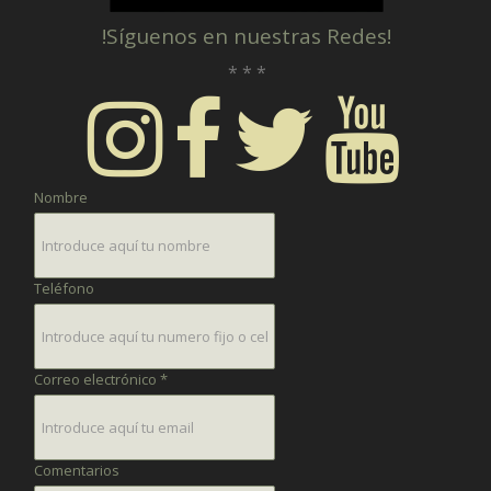
!Síguenos en nuestras Redes!
* * *
Nombre
Teléfono
Correo electrónico *
Comentarios