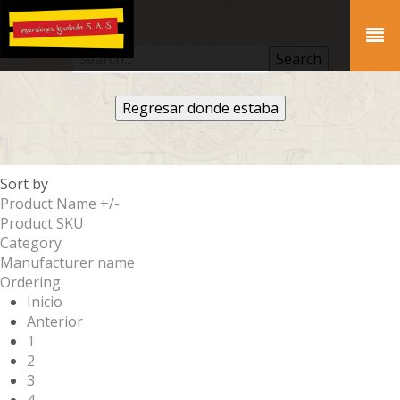
Regresar donde estaba
Sort by
Product Name +/-
Product SKU
Category
Manufacturer name
Ordering
Inicio
Anterior
1
2
3