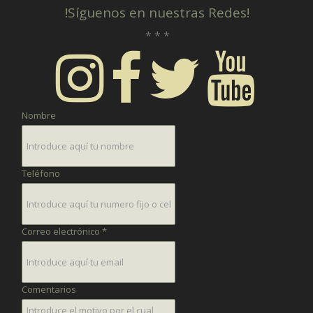
!Síguenos en nuestras Redes!
* * *
Nombre
Teléfono
Correo electrónico *
Comentarios