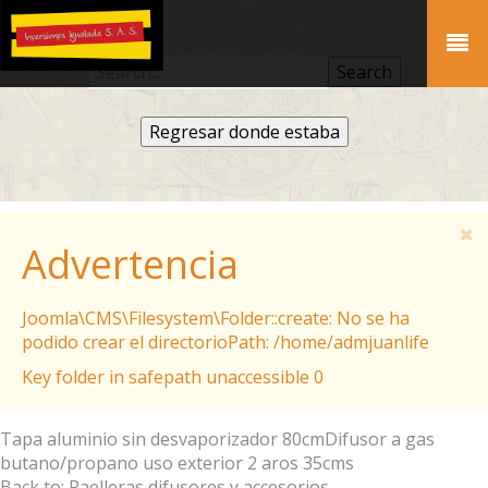
Regresar donde estaba
Advertencia
Joomla\CMS\Filesystem\Folder::create: No se ha
podido crear el directorioPath: /home/admjuanlife
Key folder in safepath unaccessible 0
Tapa aluminio sin desvaporizador 80cm
Difusor a gas
butano/propano uso exterior 2 aros 35cms
Back to: Paelleras difusores y accesorios