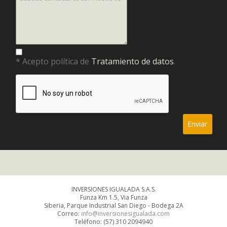
* Acepto política de
Tratamiento de datos
.
INVERSIONES IGUALADA S.A.S.
Funza Km 1.5, Via Funza
Siberia, Parque Industrial San Diego - Bodega 2A
Correo:
info@inversionesigualada.com
Teléfono: (57) 310 2094940