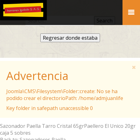
Regresar donde estaba
Advertencia
Joomla\CMS\Filesystem\Folder::create: No se ha
podido crear el directorioPath: /home/admjuanlife
Key folder in safepath unaccessible 0
Sazonador Paella Tarro Cristal 65gr
Paellero El Unico 20gr
caja 5 sobres
Back to: Sazonadores Paella