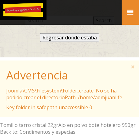
Regresar donde estaba
Advertencia
Joomla\CMS\Filesystem\Folder::create: No se ha
podido crear el directorioPath: /home/admjuanlife
Key folder in safepath unaccessible 0
Tomillo tarro cristal 22gr
Ajo en polvo bote hotelero 950gr
Back to: Condimentos y especias