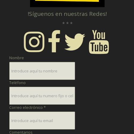
!Síguenos en nuestras Redes!
* * *
Nombre
Teléfono
Correo electrónico *
Comentarios