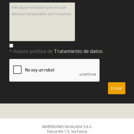
* Acepto política de
Tratamiento de datos
.
INVERSIONES IGUALADA S.A.S.
Funza Km 1.5, Via Funza