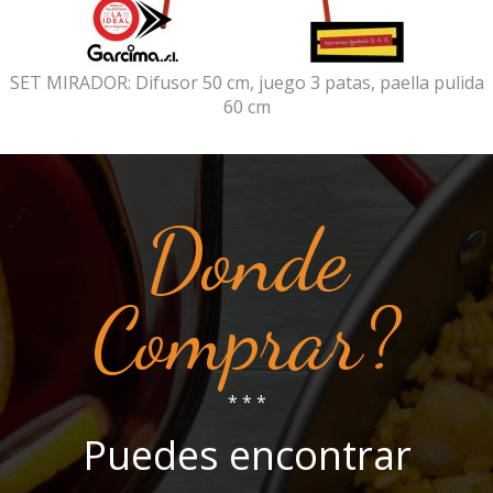
SET MIRADOR: Difusor 50 cm, juego 3 patas, paella pulida
60 cm
Donde
Comprar?
* * *
Puedes encontrar