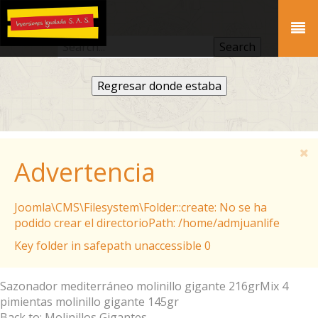
Regresar donde estaba
Advertencia
Joomla\CMS\Filesystem\Folder::create: No se ha
podido crear el directorioPath: /home/admjuanlife
Key folder in safepath unaccessible 0
Sazonador mediterráneo molinillo gigante 216gr
Mix 4
pimientas molinillo gigante 145gr
Back to: Molinillos Gigantes