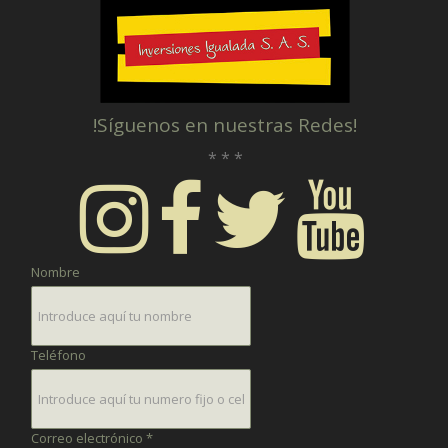
!Síguenos en nuestras Redes!
* * *
Nombre
Teléfono
Correo electrónico *