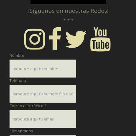
!Síguenos en nuestras Redes!
* * *
Nombre
Teléfono
Correo electrónico *
Comentarios