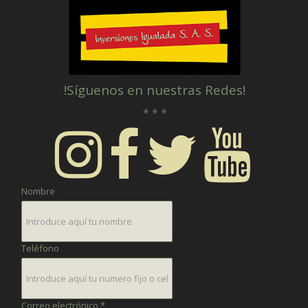
!Síguenos en nuestras Redes!
* * *
Nombre
Teléfono
Correo electrónico *