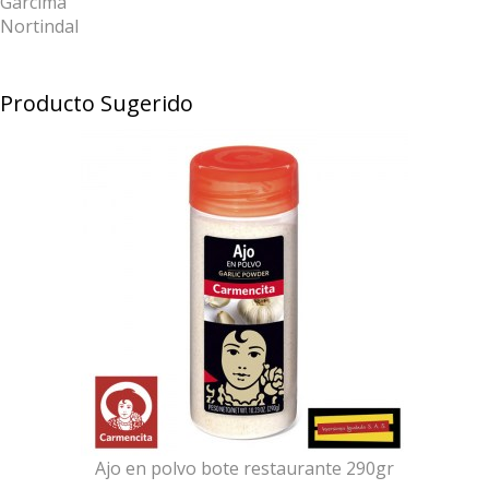
Garcima
Nortindal
Producto Sugerido
Ajo en polvo bote restaurante 290gr