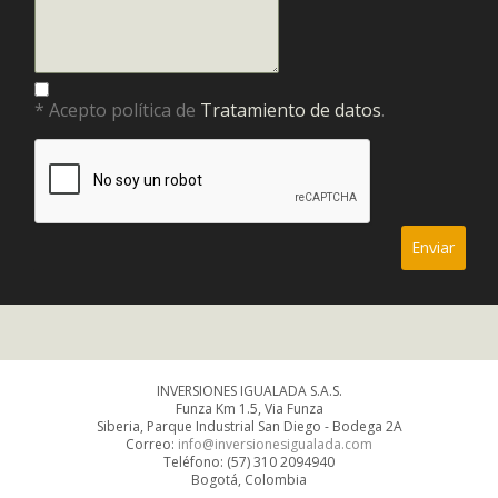
* Acepto política de
Tratamiento de datos
.
INVERSIONES IGUALADA S.A.S.
Funza Km 1.5, Via Funza
Siberia, Parque Industrial San Diego - Bodega 2A
Correo:
info@inversionesigualada.com
Teléfono: (57) 310 2094940
Bogotá, Colombia