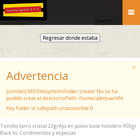
Regresar donde estaba
Advertencia
Joomla\CMS\Filesystem\Folder::create: No se ha
podido crear el directorioPath: /home/admjuanlife
Key folder in safepath unaccessible 0
Tomillo tarro cristal 22gr
Ajo en polvo bote hotelero 950gr
Back to: Condimentos y especias