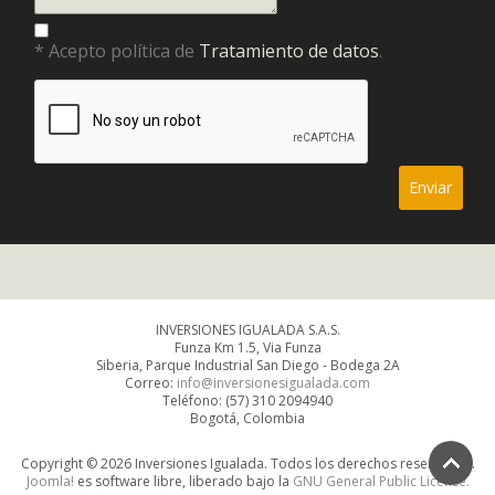
* Acepto política de
Tratamiento de datos
.
INVERSIONES IGUALADA S.A.S.
Funza Km 1.5, Via Funza
Siberia, Parque Industrial San Diego - Bodega 2A
Correo:
info@inversionesigualada.com
Teléfono: (57) 310 2094940
Bogotá, Colombia
Copyright © 2026 Inversiones Igualada. Todos los derechos reservados.
Joomla!
es software libre, liberado bajo la
GNU General Public License.