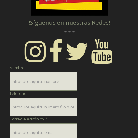
!Síguenos en nuestras Redes!
* * *
Nombre
Teléfono
Correo electrónico *