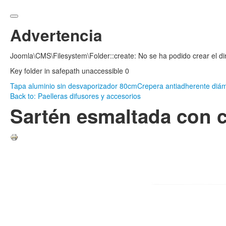
Advertencia
Joomla\CMS\Filesystem\Folder::create: No se ha podido crear el di
Key folder in safepath unaccessible 0
Tapa aluminio sin desvaporizador 80cm
Crepera antiadherente diá
Back to: Paelleras difusores y accesorios
Sartén esmaltada con 